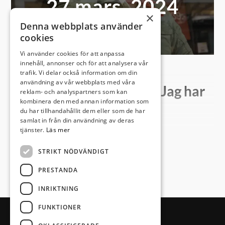
27 mars, 2024
×
Denna webbplats använder
cookies
Vi använder cookies för att anpassa
innehåll, annonser och för att analysera vår
trafik. Vi delar också information om din
användning av vår webbplats med våra
Sam jobbar mitt i city: ”Jag har
reklam- och analyspartners som kan
kombinera den med annan information som
stenkoll på Storgatan!”
du har tillhandahållit dem eller som de har
samlat in från din användning av deras
tjänster.
Läs mer
27 mars 2024 11:12
STRIKT NÖDVÄNDIGT
Visa mer
I tre år har han haft butiken på första parkett mitt i
PRESTANDA
Växjö city. Från de stora fönsterna har han full koll på
INRIKTNING
stan och delar den av hjärtans lust med kunder,
konkurrenter och medmänniskor. Samuel Dyke är
FUNKTIONER
blekingen som blev smålänning och älskar sin nya