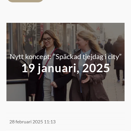
enade. Tillsammans arbetar vi för att skapa dom bästa
förutsättningarna och en attraktiv miljö för att
förverkliga just Din dröm. Vi har en gemensam strävan
att fortsätta bygga en levande och pulserande stad som
lockar både företagare och besökare.
Läs mer
här!
Nytt koncept: ”Späckad tjejdag i city”
19 januari, 2025
28 februari 2025 11:13