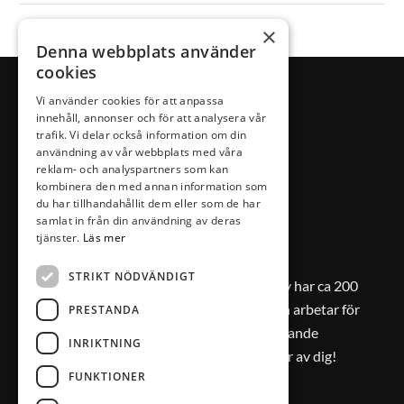
×
Denna webbplats använder
cookies
Vi använder cookies för att anpassa
innehåll, annonser och för att analysera vår
trafik. Vi delar också information om din
användning av vår webbplats med våra
reklam- och analyspartners som kan
kombinera den med annan information som
du har tillhandahållit dem eller som de har
samlat in från din användning av deras
tjänster.
Läs mer
VÅRA MEDLEMMAR
STRIKT NÖDVÄNDIGT
Läs om våra medlemmar
här
! Växjö City har ca 200
anslutna verksamheter som brinner och arbetar för
PRESTANDA
den lokala handeln och för en levande
INRIKTNING
stadskärna! Vill du bli en av oss? Hör av dig!
FUNKTIONER