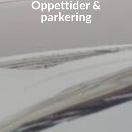
Öppettider &
parkering