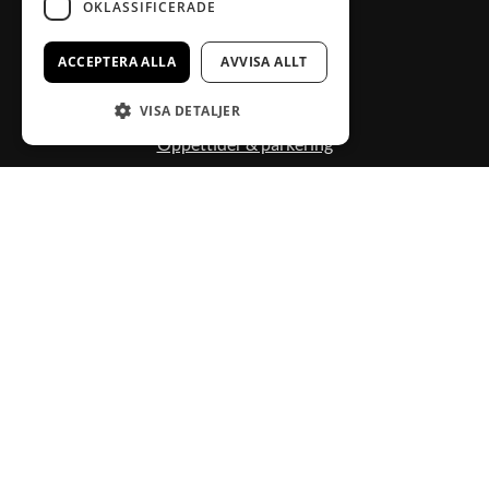
OKLASSIFICERADE
ACCEPTERA ALLA
AVVISA ALLT
BRA ATT VETA
VISA DETALJER
Medlemsförmåner
Öppettider & parkering
Presentkort
Kontakta oss
KONTAKT VÄXJÖ CITYSAMVERKAN
0470-407 00
info@vaxjocity.com
Nygatan 19A
352 31 Växjö