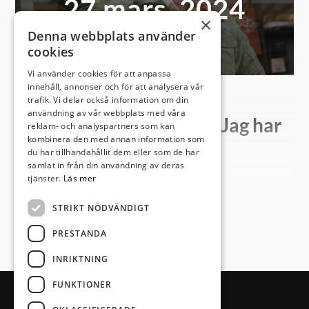
27 mars, 2024
×
Denna webbplats använder
cookies
Vi använder cookies för att anpassa
innehåll, annonser och för att analysera vår
trafik. Vi delar också information om din
användning av vår webbplats med våra
Sam jobbar mitt i city: ”Jag har
reklam- och analyspartners som kan
kombinera den med annan information som
stenkoll på Storgatan!”
du har tillhandahållit dem eller som de har
samlat in från din användning av deras
tjänster.
Läs mer
27 mars 2024 11:12
STRIKT NÖDVÄNDIGT
Visa mer
I tre år har han haft butiken på första parkett mitt i
PRESTANDA
Växjö city. Från de stora fönsterna har han full koll på
INRIKTNING
stan och delar den av hjärtans lust med kunder,
konkurrenter och medmänniskor. Samuel Dyke är
FUNKTIONER
blekingen som blev smålänning och älskar sin nya