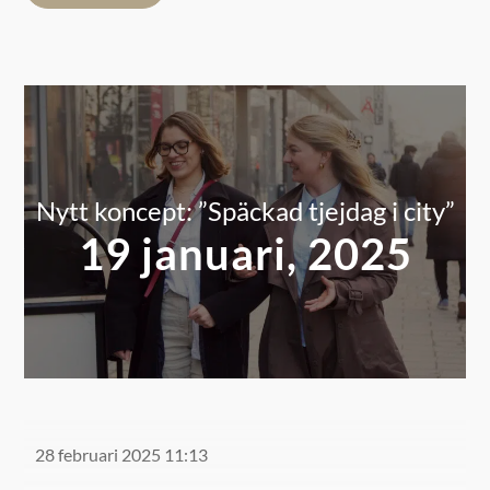
enade. Tillsammans arbetar vi för att skapa dom bästa
förutsättningarna och en attraktiv miljö för att
förverkliga just Din dröm. Vi har en gemensam strävan
att fortsätta bygga en levande och pulserande stad som
lockar både företagare och besökare.
Läs mer
här!
Nytt koncept: ”Späckad tjejdag i city”
19 januari, 2025
28 februari 2025 11:13