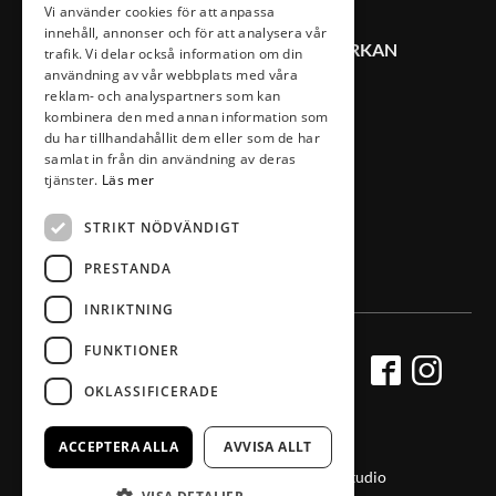
Vi använder cookies för att anpassa
innehåll, annonser och för att analysera vår
KONTAKT VÄXJÖ CITYSAMVERKAN
trafik. Vi delar också information om din
användning av vår webbplats med våra
reklam- och analyspartners som kan
0470-407 00
kombinera den med annan information som
du har tillhandahållit dem eller som de har
info@vaxjocity.com
samlat in från din användning av deras
tjänster.
Läs mer
Nygatan 19A
352 31 Växjö
STRIKT NÖDVÄNDIGT
PRESTANDA
INRIKTNING
FUNKTIONER
OKLASSIFICERADE
ACCEPTERA ALLA
AVVISA ALLT
Producerad av Gota Media Brand Studio