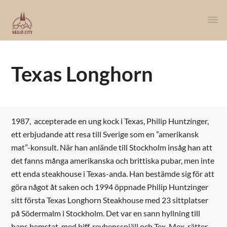
Texas Longhorn
1987, accepterade en ung kock i Texas, Philip Huntzinger,
ett erbjudande att resa till Sverige som en ”amerikansk
mat”-konsult. När han anlände till Stockholm insåg han att
det fanns många amerikanska och brittiska pubar, men inte
ett enda steakhouse i Texas-anda. Han bestämde sig för att
göra något åt saken och 1994 öppnade Philip Huntzinger
sitt första Texas Longhorn Steakhouse med 23 sittplatser
på Södermalm i Stockholm. Det var en sann hyllning till
hans hemstat, med biff, revbensspjäll och Tex-Mex-rätter