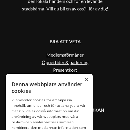
den lokala handeln och för en levande
stadskärna! Vill du bli en av oss? Hör av dig!
BRA ATT VETA
Medlemsförmåner
Öppettider & parkering
Presentkort
Kontakta oss
×
Denna webbplats använder
cookies
Vi använder cookies för att anpassa
innehåll, annonser och för att analysera vår
KONTAKT VÄXJÖ CITYSAMVERKAN
trafik. Vi delar också information om din
användning av vår webbplats med våra
reklam- och analyspartners som kan
0470-407 00
kombinera den med annan information som