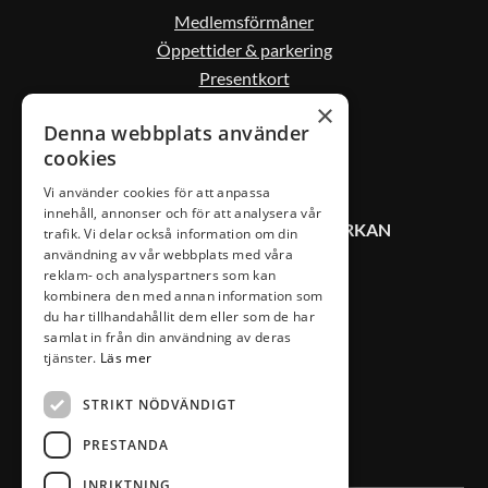
Medlemsförmåner
Öppettider & parkering
Presentkort
Kontakta oss
×
Denna webbplats använder
cookies
Vi använder cookies för att anpassa
innehåll, annonser och för att analysera vår
KONTAKT VÄXJÖ CITYSAMVERKAN
trafik. Vi delar också information om din
användning av vår webbplats med våra
reklam- och analyspartners som kan
0470-407 00
kombinera den med annan information som
du har tillhandahållit dem eller som de har
info@vaxjocity.com
samlat in från din användning av deras
Nygatan 19A
tjänster.
Läs mer
352 31 Växjö
STRIKT NÖDVÄNDIGT
PRESTANDA
INRIKTNING