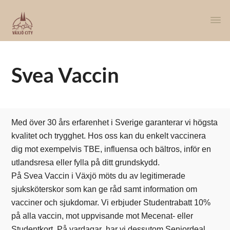
Svea Vaccin
Med över 30 års erfarenhet i Sverige garanterar vi högsta
kvalitet och trygghet. Hos oss kan du enkelt vaccinera
dig mot exempelvis TBE, influensa och bältros, inför en
utlandsresa eller fylla på ditt grundskydd.
På Svea Vaccin i Växjö möts du av legitimerade
sjuksköterskor som kan ge råd samt information om
vacciner och sjukdomar. Vi erbjuder Studentrabatt 10%
på alla vaccin, mot uppvisande mot Mecenat- eller
Studentkort. På vardagar har vi dessutom Seniordeal