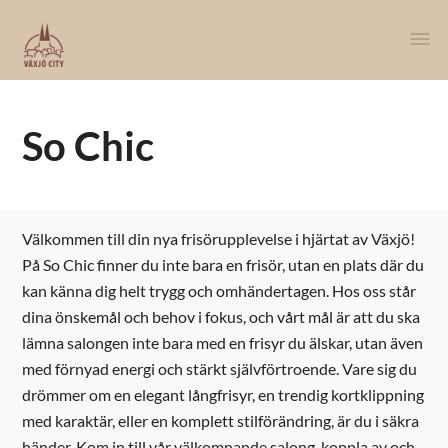
So Chic
Välkommen till din nya frisörupplevelse i hjärtat av Växjö!
På So Chic finner du inte bara en frisör, utan en plats där du
kan känna dig helt trygg och omhändertagen. Hos oss står
dina önskemål och behov i fokus, och vårt mål är att du ska
lämna salongen inte bara med en frisyr du älskar, utan även
med förnyad energi och stärkt självförtroende. Vare sig du
drömmer om en elegant långfrisyr, en trendig kortklippning
med karaktär, eller en komplett stilförändring, är du i säkra
händer. Kom in till vår välkomnande salong, koppla av och