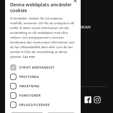
×
Denna webbplats använder
cookies
Vi använder cookies för att anpassa
innehåll, annonser och för att analysera vår
KONTAKT VÄXJÖ CITYSAMVERKAN
trafik. Vi delar också information om din
användning av vår webbplats med våra
reklam- och analyspartners som kan
0470-407 00
kombinera den med annan information som
du har tillhandahållit dem eller som de har
info@vaxjocity.com
samlat in från din användning av deras
Nygatan 19A
tjänster.
Läs mer
352 31 Växjö
STRIKT NÖDVÄNDIGT
PRESTANDA
INRIKTNING
FUNKTIONER
OKLASSIFICERADE