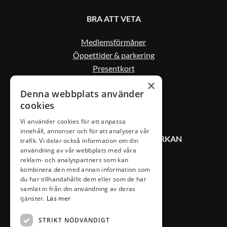
BRA ATT VETA
Medlemsförmåner
Öppettider & parkering
Presentkort
Kontakta oss
×
Denna webbplats använder
cookies
Vi använder cookies för att anpassa
innehåll, annonser och för att analysera vår
KONTAKT VÄXJÖ CITYSAMVERKAN
trafik. Vi delar också information om din
användning av vår webbplats med våra
reklam- och analyspartners som kan
0470-407 00
kombinera den med annan information som
du har tillhandahållit dem eller som de har
info@vaxjocity.com
samlat in från din användning av deras
Nygatan 19A
tjänster.
Läs mer
352 31 Växjö
STRIKT NÖDVÄNDIGT