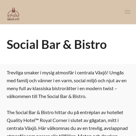
Social Bar & Bistro
Trevliga smaker i mysig atmosfär i centrala Växjö! Umgås
med familj och vänner i en varm, social miljö och njut av en
meny full av klassiska bistrorätter i en modern twist –
välkommen till The Social Bar & Bistro.
The Social Bar & Bistro hittar du på entréplan av hotellet
Quality Hotel™ Royal Corner i slutet av gågatan, mitt i
centrala Växjö. Här välkomnas du av en trevlig, avslappnad
atmosfär som passar alla tillfällen. Maten och drycken,