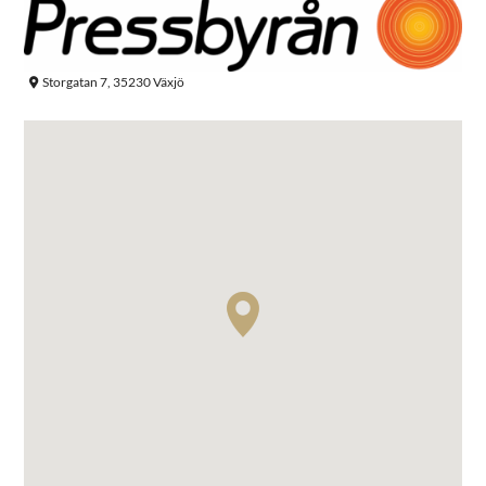
Storgatan 7, 35230 Växjö
Sök efter: