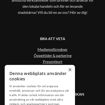
anslutna verksamheter som brinner och arbetar för
den lokala handeln och för en levande
stadskärna! Vill du bli en av oss? Hör av dig!
BRA ATT VETA
Medlemsförmåner
Öppettider & parkering
Presentkort
Kontakta oss
×
Denna webbplats använder
cookies
Vi använder cookies för att anpassa
innehåll, annonser och för att analysera vår
KONTAKT VÄXJÖ CITYSAMVERKAN
trafik. Vi delar också information om din
användning av vår webbplats med våra
reklam- och analyspartners som kan
0470-407 00