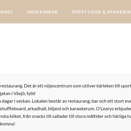
ANDEL
MEDLEMMAR
ÖPPETTIDER & PARKERI
restaurang. Det är ett nöjescentrum som utöver kärleken till spor
atan i Växjö, fylld
a dagar i veckan. Lokalen består av restaurang, bar och ett stort
 shuffleboard, arkadhall, biljard och karaokerum. O’Learys erbjuder
ka köket, från snacks till sallader till stora måltider och härliga 
älkomna!