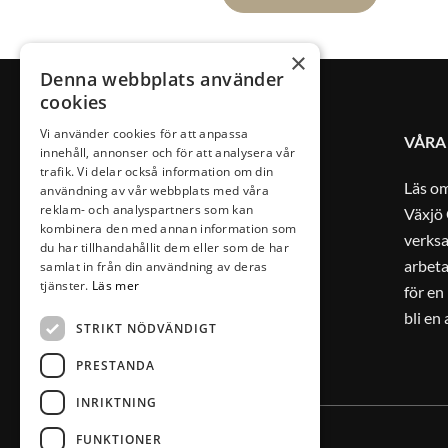
×
Denna webbplats använder
cookies
Vi använder cookies för att anpassa
VÅRA
innehåll, annonser och för att analysera vår
trafik. Vi delar också information om din
Läs o
användning av vår webbplats med våra
reklam- och analyspartners som kan
Växjö 
kombinera den med annan information som
verks
du har tillhandahållit dem eller som de har
arbeta
samlat in från din användning av deras
tjänster.
Läs mer
för en
bli en
STRIKT NÖDVÄNDIGT
PRESTANDA
INRIKTNING
FUNKTIONER