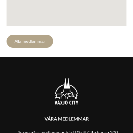
Alla medlemmar
Sök efter:
VÅRA MEDLEMMAR
Läs om våra medlemmar
här
! Växjö City har ca 200