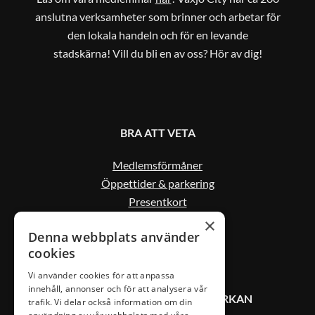
anslutna verksamheter som brinner och arbetar för
den lokala handeln och för en levande
stadskärna! Vill du bli en av oss? Hör av dig!
BRA ATT VETA
Medlemsförmåner
Öppettider & parkering
Presentkort
Kontakta oss
×
Denna webbplats använder
cookies
Vi använder cookies för att anpassa
innehåll, annonser och för att analysera vår
KONTAKT VÄXJÖ CITYSAMVERKAN
trafik. Vi delar också information om din