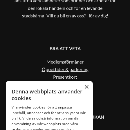
anslutna verksamheter som brinner och arbetar för
den lokala handeln och för en levande
stadskärna! Vill du bli en av oss? Hör av dig!
BRA ATT VETA
Medlemsförmåner
Öppettider & parkering
Presentkort
Kontakta oss
×
Denna webbplats använder
cookies
Vi använder cookies för att anpassa
innehåll, annonser och för att analysera vår
KONTAKT VÄXJÖ CITYSAMVERKAN
trafik. Vi delar också information om din
användning av vår webbplats med våra
reklam- och analyspartners som kan