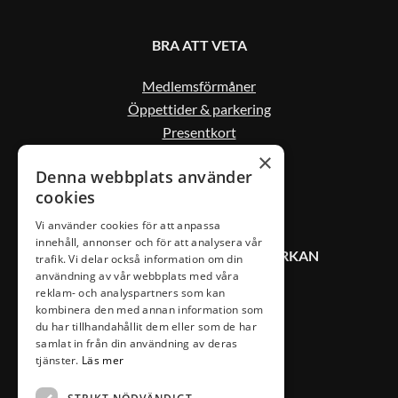
BRA ATT VETA
Medlemsförmåner
Öppettider & parkering
Presentkort
Kontakta oss
×
Denna webbplats använder
cookies
Vi använder cookies för att anpassa
innehåll, annonser och för att analysera vår
KONTAKT VÄXJÖ CITYSAMVERKAN
trafik. Vi delar också information om din
användning av vår webbplats med våra
reklam- och analyspartners som kan
0470-407 00
kombinera den med annan information som
du har tillhandahållit dem eller som de har
info@vaxjocity.com
samlat in från din användning av deras
Nygatan 19A
tjänster.
Läs mer
352 31 Växjö