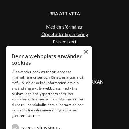
BRA ATT VETA
Medlemsförmåner
Öppettider & parkering
Presentkort
Kontakta oss
×
Denna webbplats använder
cookies
Vi använder cookies för att anpassa
innehåll, annonser och för att analysera vår
KONTAKT VÄXJÖ CITYSAMVERKAN
trafik. Vi delar också information om din
användning av vår webbplats med våra
reklam- och analyspartners som kan
0470-407 00
kombinera den med annan information som
du har tillhandahållit dem eller som de har
info@vaxjocity.com
samlat in från din användning av deras
Nygatan 19A
tjänster.
Läs mer
352 31 Växjö
STRIKT NÖDVÄNDIGT