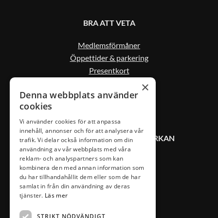
BRA ATT VETA
Medlemsförmåner
Öppettider & parkering
Presentkort
Kontakta oss
×
Denna webbplats använder
cookies
Vi använder cookies för att anpassa
innehåll, annonser och för att analysera vår
KONTAKT VÄXJÖ CITYSAMVERKAN
trafik. Vi delar också information om din
användning av vår webbplats med våra
reklam- och analyspartners som kan
0470-407 00
kombinera den med annan information som
du har tillhandahållit dem eller som de har
info@vaxjocity.com
samlat in från din användning av deras
Nygatan 19A
tjänster.
Läs mer
352 31 Växjö
STRIKT NÖDVÄNDIGT