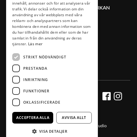
innehåll, annonser och för att analysera vår
KONTAKT VÄXJÖ CITYSAMVERKAN
trafik. Vi delar också information om din
användning av vår webbplats med våra
reklam- och analyspartners som kan
0470-407 00
kombinera den med annan information som
du har tillhandahållit dem eller som de har
info@vaxjocity.com
samlat in från din användning av deras
Nygatan 19A
tjänster.
Läs mer
352 31 Växjö
STRIKT NÖDVÄNDIGT
PRESTANDA
INRIKTNING
FUNKTIONER
OKLASSIFICERADE
ACCEPTERA ALLA
AVVISA ALLT
Producerad av Gota Media Brand Studio
VISA DETALJER