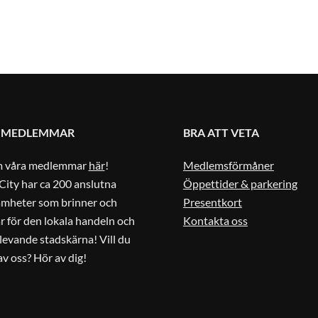
 MEDLEMMAR
BRA ATT VETA
m våra medlemmar
här
!
Medlemsförmåner
City har ca 200 anslutna
Öppettider & parkering
amheter som brinner och
Presentkort
r för den lokala handeln och
Kontakta oss
 levande stadskärna! Vill du
 av oss? Hör av dig!