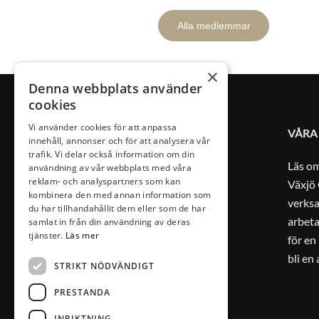
Alla medlemmar
×
Denna webbplats använder
cookies
Vi använder cookies för att anpassa
VÅRA
innehåll, annonser och för att analysera vår
trafik. Vi delar också information om din
Läs o
användning av vår webbplats med våra
reklam- och analyspartners som kan
Växjö 
kombinera den med annan information som
verks
du har tillhandahållit dem eller som de har
arbeta
samlat in från din användning av deras
tjänster.
Läs mer
för en
bli en
STRIKT NÖDVÄNDIGT
PRESTANDA
INRIKTNING