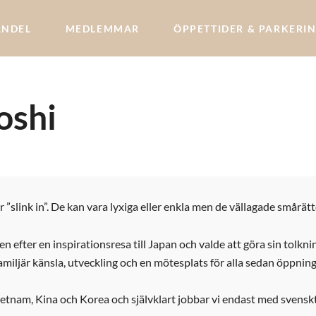
ANDEL
MEDLEMMAR
ÖPPETTIDER & PARKERI
oshi
 ”slink in”. De kan vara lyxiga eller enkla men de vällagade smårätte
len efter en inspirationsresa till Japan och valde att göra sin tolk
n familjär känsla, utveckling och en mötesplats för alla sedan öppn
etnam, Kina och Korea och självklart jobbar vi endast med svenskt