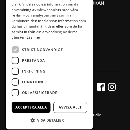
KONTAKT VÄXJÖ CITYSAMVERKAN
trafik. Vi delar också information om din
användning av vår webbplats med våra
reklam- och analyspartners som kan
0470-407 00
kombinera den med annan information som
du har tillhandahållit dem eller som de har
info@vaxjocity.com
samlat in från din användning av deras
Nygatan 19A
tjänster.
Läs mer
352 31 Växjö
STRIKT NÖDVÄNDIGT
PRESTANDA
INRIKTNING
FUNKTIONER
OKLASSIFICERADE
ACCEPTERA ALLA
AVVISA ALLT
Producerad av Gota Media Brand Studio
VISA DETALJER