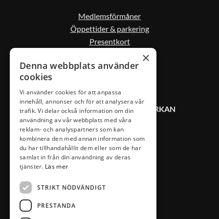
Medlemsförmåner
Öppettider & parkering
Presentkort
Kontakta oss
×
Denna webbplats använder
cookies
Vi använder cookies för att anpassa
innehåll, annonser och för att analysera vår
KONTAKT VÄXJÖ CITYSAMVERKAN
trafik. Vi delar också information om din
användning av vår webbplats med våra
reklam- och analyspartners som kan
0470-407 00
kombinera den med annan information som
du har tillhandahållit dem eller som de har
info@vaxjocity.com
samlat in från din användning av deras
tjänster.
Läs mer
Nygatan 19A
352 31 Växjö
STRIKT NÖDVÄNDIGT
PRESTANDA