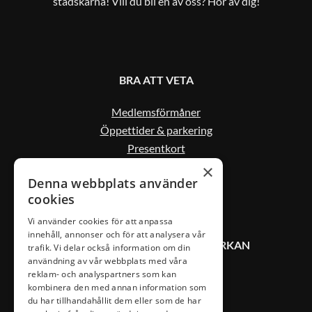
stadskärna! Vill du bli en av oss? Hör av dig!
BRA ATT VETA
Medlemsförmåner
Öppettider & parkering
Presentkort
Kontakta oss
×
Denna webbplats använder
cookies
Vi använder cookies för att anpassa
innehåll, annonser och för att analysera vår
KONTAKT VÄXJÖ CITYSAMVERKAN
trafik. Vi delar också information om din
användning av vår webbplats med våra
reklam- och analyspartners som kan
0470-407 00
kombinera den med annan information som
du har tillhandahållit dem eller som de har
info@vaxjocity.com