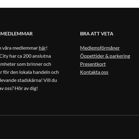
 MEDLEMMAR
BRA ATT VETA
m våra medlemmar
här
!
Medlemsförmåner
City har ca 200 anslutna
Öppettider & parkering
amheter som brinner och
Presentkort
r för den lokala handeln och
Kontakta oss
 levande stadskärna! Vill du
 av oss? Hör av dig!