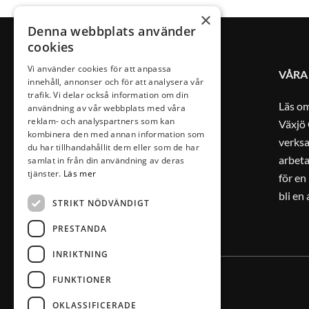
×
Denna webbplats använder
cookies
Vi använder cookies för att anpassa
VÅRA
innehåll, annonser och för att analysera vår
trafik. Vi delar också information om din
Läs o
användning av vår webbplats med våra
reklam- och analyspartners som kan
Växjö 
kombinera den med annan information som
verks
du har tillhandahållit dem eller som de har
arbeta
samlat in från din användning av deras
tjänster.
Läs mer
för en
bli en
STRIKT NÖDVÄNDIGT
PRESTANDA
INRIKTNING
FUNKTIONER
OKLASSIFICERADE