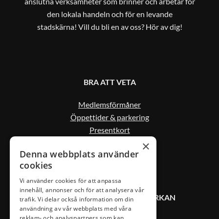
anslutna verksamheter som brinner och arbetar för
den lokala handeln och för en levande
stadskärna! Vill du bli en av oss? Hör av dig!
BRA ATT VETA
Medlemsförmåner
Öppettider & parkering
Presentkort
Kontakta oss
×
Denna webbplats använder
cookies
Vi använder cookies för att anpassa
innehåll, annonser och för att analysera vår
KONTAKT VÄXJÖ CITYSAMVERKAN
trafik. Vi delar också information om din
användning av vår webbplats med våra
reklam- och analyspartners som kan