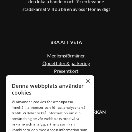
den lokala handeln och för en levande
stadskärna! Vill du bli en av oss? Hör av dig!
BRA ATT VETA
Medlemsförmåner
Öppettider & parkering
Presentkort
Kontakta oss
×
Denna webbplats använder
cookies
Vi använder cookies för att anpassa
innehåll, annonser och för att analysera vår
KONTAKT VÄXJÖ CITYSAMVERKAN
trafik. Vi delar också information om din
användning av vår webbplats med våra
reklam- och analyspartners som kan
0470-407 00
kombinera den med annan information som