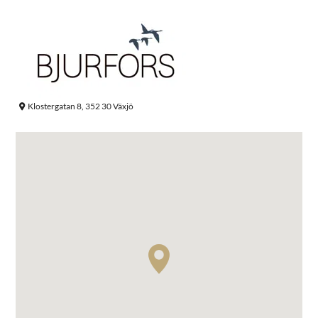
Klostergatan 8, 352 30 Växjö
Sök efter: