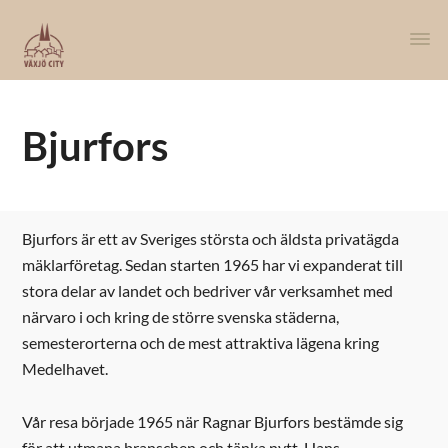
Bjurfors
Bjurfors är ett av Sveriges största och äldsta privatägda
mäklarföretag. Sedan starten 1965 har vi expanderat till
stora delar av landet och bedriver vår verksamhet m
ed
närvaro i och kring de större svenska
städerna,
semesterorterna och de mest attraktiva
lägena kring
Medelhavet.
Vår resa började 1965 när Ragnar Bjurfors bestämde sig
för att utmana branschen och tänka nytt. Hans