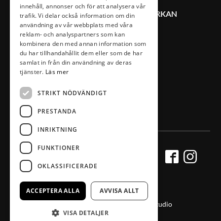
innehåll, annonser och för att analysera vår
KONTAKT VÄXJÖ CITYSAMVERKAN
trafik. Vi delar också information om din
användning av vår webbplats med våra
reklam- och analyspartners som kan
0470-407 00
kombinera den med annan information som
du har tillhandahållit dem eller som de har
info@vaxjocity.com
samlat in från din användning av deras
Nygatan 19A
tjänster.
Läs mer
352 31 Växjö
STRIKT NÖDVÄNDIGT
PRESTANDA
INRIKTNING
FUNKTIONER
OKLASSIFICERADE
ACCEPTERA ALLA
AVVISA ALLT
Producerad av Gota Media Brand Studio
VISA DETALJER