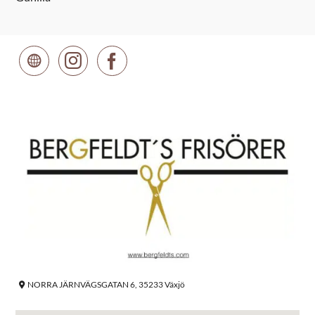
NORRA JÄRNVÄGSGATAN 6, 35233 Växjö