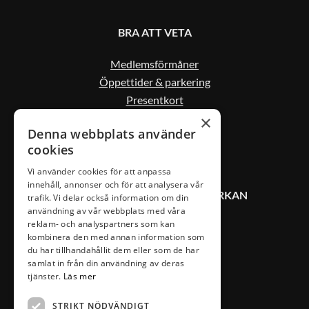
BRA ATT VETA
Medlemsförmåner
Öppettider & parkering
Presentkort
Kontakta oss
×
Denna webbplats använder
cookies
Vi använder cookies för att anpassa
innehåll, annonser och för att analysera vår
KONTAKT VÄXJÖ CITYSAMVERKAN
trafik. Vi delar också information om din
användning av vår webbplats med våra
reklam- och analyspartners som kan
0470-407 00
kombinera den med annan information som
du har tillhandahållit dem eller som de har
info@vaxjocity.com
samlat in från din användning av deras
tjänster.
Läs mer
Nygatan 19A
352 31 Växjö
STRIKT NÖDVÄNDIGT