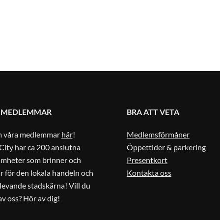
 MEDLEMMAR
BRA ATT VETA
m våra medlemmar
här
!
Medlemsförmåner
City har ca 200 anslutna
Öppettider & parkering
amheter som brinner och
Presentkort
r för den lokala handeln och
Kontakta oss
 levande stadskärna! Vill du
 av oss? Hör av dig!