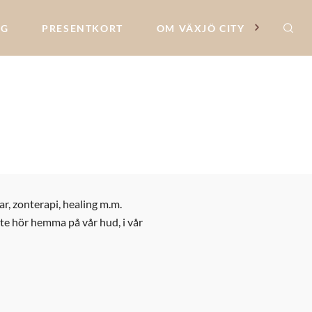
NG
PRESENTKORT
OM VÄXJÖ CITY
r, zonterapi, healing m.m.
nte hör hemma på vår hud, i vår