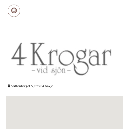
Vattentorget 5, 35234 Växjö