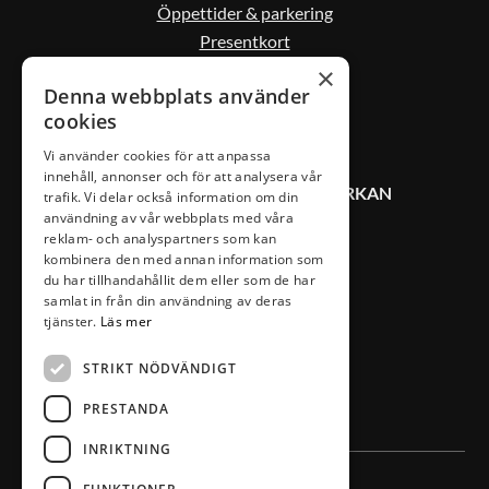
Öppettider & parkering
Presentkort
Kontakta oss
×
Denna webbplats använder
cookies
Vi använder cookies för att anpassa
innehåll, annonser och för att analysera vår
KONTAKT VÄXJÖ CITYSAMVERKAN
trafik. Vi delar också information om din
användning av vår webbplats med våra
reklam- och analyspartners som kan
0470-407 00
kombinera den med annan information som
du har tillhandahållit dem eller som de har
info@vaxjocity.com
samlat in från din användning av deras
Nygatan 19A
tjänster.
Läs mer
352 31 Växjö
STRIKT NÖDVÄNDIGT
PRESTANDA
INRIKTNING