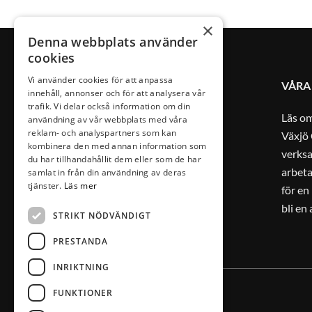
×
Denna webbplats använder
cookies
Vi använder cookies för att anpassa
VÅRA
innehåll, annonser och för att analysera vår
trafik. Vi delar också information om din
Läs o
användning av vår webbplats med våra
reklam- och analyspartners som kan
Växjö 
kombinera den med annan information som
verks
du har tillhandahållit dem eller som de har
arbeta
samlat in från din användning av deras
tjänster.
Läs mer
för en
bli en
STRIKT NÖDVÄNDIGT
PRESTANDA
INRIKTNING
FUNKTIONER