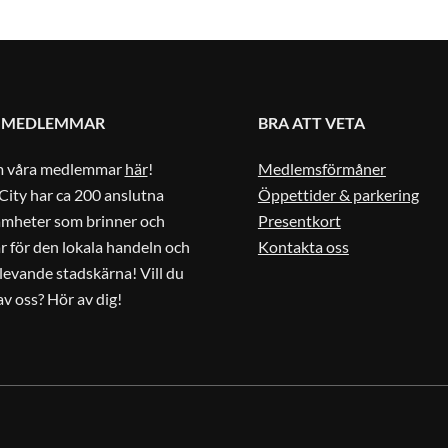
 MEDLEMMAR
BRA ATT VETA
m våra medlemmar
här
!
Medlemsförmåner
City har ca 200 anslutna
Öppettider & parkering
amheter som brinner och
Presentkort
r för den lokala handeln och
Kontakta oss
 levande stadskärna! Vill du
 av oss? Hör av dig!