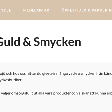
ANDEL
MEDLEMMAR
ÖPPETTIDER & PARKERI
uld & Smycken
äxjö och hos oss hittar du givetvis många vackra smycken från känd
myckesbutiker…
 vi väljer omsorgsfullt ut alla våra produkter och älskar att kunna 