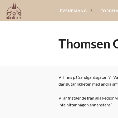
EVENEMANG
TORGH
Thomsen G
Vi finns på Sandgärdsgatan 9 i V
där slutar likheten med andra s
Vi är fristående från alla kedjor,
inte hittar någon annanstans”.