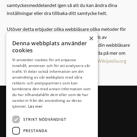
samtyckesmeddelandet igen så att du kan ändra dina
inställningar eller dra tillbaka ditt samtycke helt.
Utöver detta erbjuder olika webbläsare olika metoder för
×
att blockera och ta bort cookies som används av
Denna webbplats använder
webbplatser. Du kan ändra inställningarna i din webbläsare
cookies
för att blockera/radera cookies. För att ta reda på mer om
Vi använder cookies för att anpassa
hur du hanterar och raderar cookies, besök
Wikipedia.org
innehåll, annonser och för att analysera vår
eller
Post- och telestyrelsens hemsida
.
trafik. Vi delar också information om din
användning av vår webbplats med våra
reklam- och analyspartners som kan
kombinera den med annan information som
du har tillhandahållit dem eller som de har
samlat in från din användning av deras
tjänster.
Läs mer
STRIKT NÖDVÄNDIGT
PRESTANDA