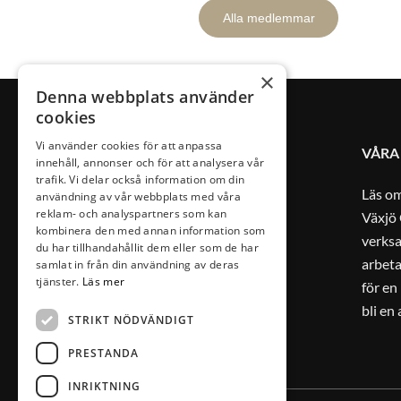
Alla medlemmar
×
Denna webbplats använder
cookies
Vi använder cookies för att anpassa
VÅRA
innehåll, annonser och för att analysera vår
trafik. Vi delar också information om din
Läs o
användning av vår webbplats med våra
reklam- och analyspartners som kan
Växjö 
kombinera den med annan information som
verks
du har tillhandahållit dem eller som de har
arbeta
samlat in från din användning av deras
tjänster.
Läs mer
för en
bli en
STRIKT NÖDVÄNDIGT
PRESTANDA
INRIKTNING