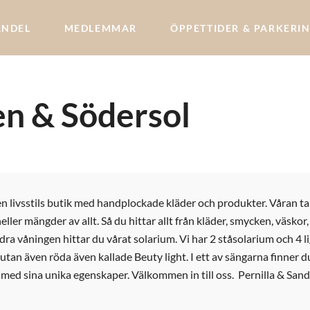
ANDEL
MEDLEMMAR
ÖPPETTIDER & PARKERI
ken & Södersol
ten livsstils butik med handplockade kläder och produkter. Våran tan
 heller mängder av allt. Så du hittar allt från kläder, smycken, väsko
ndra våningen hittar du vårat solarium. Vi har 2 ståsolarium och 4 l
 utan även röda även kallade Beuty light. I ett av sängarna finne
a med sina unika egenskaper. Välkommen in till oss. Pernilla & San