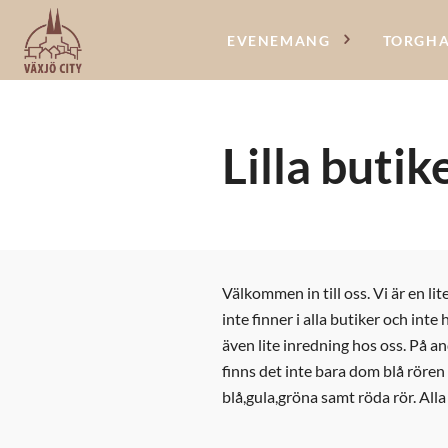
EVENEMANG
TORGH
Lilla buti
Välkommen in till oss. Vi är en li
inte finner i alla butiker och inte
även lite inredning hos oss. På a
finns det inte bara dom blå rören
blå,gula,gröna samt röda rör. All