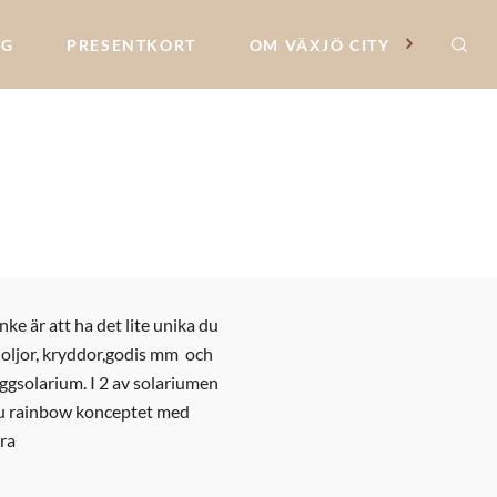
NG
PRESENTKORT
OM VÄXJÖ CITY
ke är att ha det lite unika du
r, oljor, kryddor,godis mm och
iggsolarium. I 2 av solariumen
r du rainbow konceptet med
dra